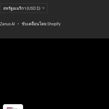
ประเทศ/
สหรัฐอเมริกา (USD $)
ภูมิภาค
Zanus AI
ขับเคลื่อนโดย Shopify
EDGE AI และ SPECIALIZED
ACCELERATORS, ความเข้มงวด
ทางวิทยาศาสตร์และการกํากับดู
แลสําหรับโครงการระยะยาว,
ความสามารถของช่องว่างอากาศ