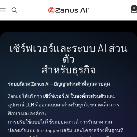
ข้าม
0
ซานั
การ
ไป
ส
เดิน
ที่
AI
เรือ
เนื้อหา
เซิร์ฟเวอร์และระบบ AI ส่วน
ตัว
สําหรับธุรกิจ
ระบบนิเวศ Zanus AI – ปัญญาส่วนตัวที่คุณควบคุม
Zanus ให้บริการ
เซิร์ฟเวอร์ AI ในองค์กรส่วนตัว
และ
อุปกรณ์
LLM
ที่ออกแบบมาสําหรับธุรกิจขนาดเล็ก การ
ศึกษา และองค์กร:
การปรับใช้แบบไม่ใช้ระบบคลาวด์ การรักษาความ
ปลอดภัยแบบ Air-Gapped เสริม และโครงสร้างพื้นฐานที่