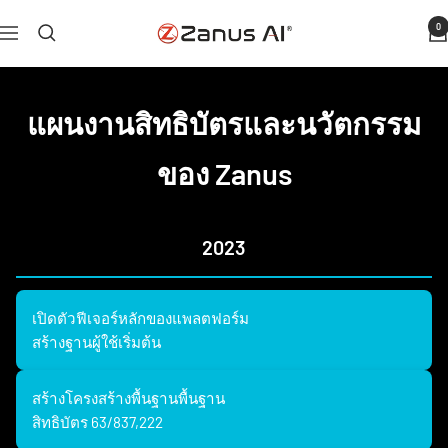
ข้าม
0
ซานั
การ
ไป
ส
เดิน
ที่
AI
เรือ
เนื้อหา
แผนงานสิทธิบัตรและนวัตกรรม
ของ Zanus
2023
เปิดตัวฟีเจอร์หลักของแพลตฟอร์ม
สร้างฐานผู้ใช้เริ่มต้น
สร้างโครงสร้างพื้นฐานพื้นฐาน
สิทธิบัตร 63/837,222